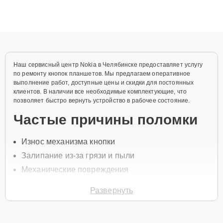
ремонта после залития и восстановления данных. Благодаря
высокой квалификации и ответственному подходу клиенты
получают быстрый, качественный ремонт и понятные
объяснения по результатам диагностики.
Наш сервисный центр Nokia в Челябинске предоставляет услугу
по ремонту кнопок планшетов. Мы предлагаем оперативное
выполнение работ, доступные цены и скидки для постоянных
клиентов. В наличии все необходимые комплектующие, что
позволяет быстро вернуть устройство в рабочее состояние.
Частые причины поломки
Износ механизма кнопки
Залипание из-за грязи и пыли
Механические повреждения
Попадание влаги
Развернуть
Неисправность платы управления
Чтобы отремонтировать кнопку, позвоните по телефону +7 (351)