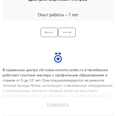
Опыт работы – 7 лет
В сервисном центре chl.nokia-remont-center.ru в Челябинске
работают опытные мастера с профильным образованием и
стажем от 5 до 12 лет. Они специализируются на ремонте
техники бренда Nokia, используют современное оборудование
и оригинальные запчасти. Каждый инженер регулярно
проходит обучение и сертификацию, что позволяет быстро и
точноdiagnostikировать поломки и восстанавливать технику с
Развернуть
сохранением гарантии до 3 лет. Наши мастера решают
сложные случаи: от замены матриц и материнских плат до