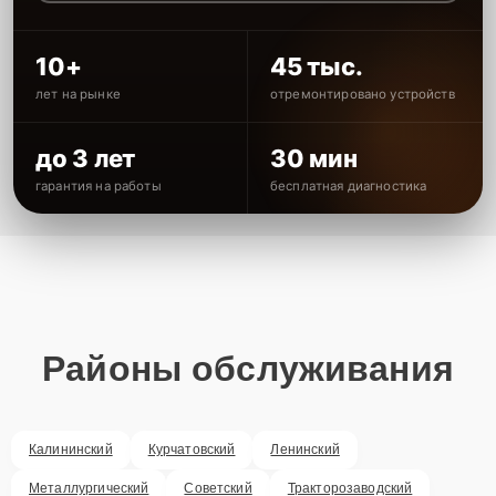
10+
45 тыс.
лет на рынке
отремонтировано устройств
до 3 лет
30 мин
гарантия на работы
бесплатная диагностика
Районы обслуживания
Калининский
Курчатовский
Ленинский
Металлургический
Советский
Тракторозаводский