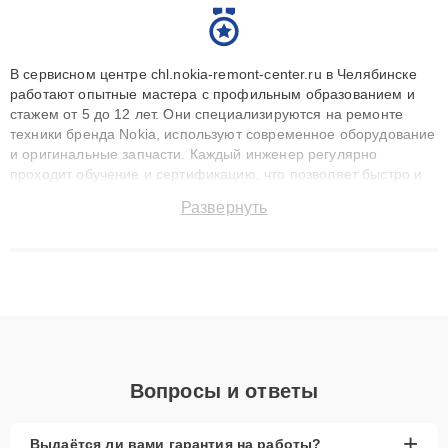
В сервисном центре chl.nokia-remont-center.ru в Челябинске
работают опытные мастера с профильным образованием и
стажем от 5 до 12 лет. Они специализируются на ремонте
техники бренда Nokia, используют современное оборудование
и оригинальные запчасти. Каждый инженер регулярно
проходит обучение и сертификацию, что позволяет быстро и
точноdiagnostikировать поломки и восстанавливать технику с
Развернуть
сохранением гарантии до 3 лет. Наши мастера решают
сложные случаи: от замены матриц и материнских плат до
ремонта после залития и восстановления данных. Благодаря
высокой квалификации и ответственному подходу клиенты
получают быстрый, качественный ремонт и понятные
объяснения по результатам диагностики.
Вопросы и ответы
+
Выдаётся ли вами гарантия на работы?