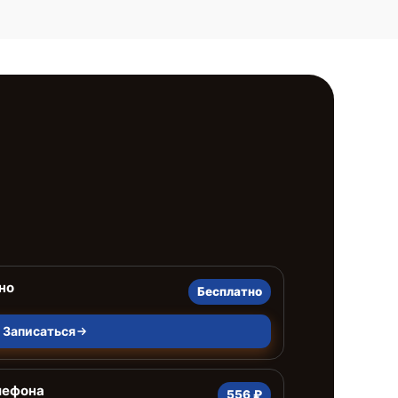
но
Бесплатно
Записаться
лефона
556 ₽