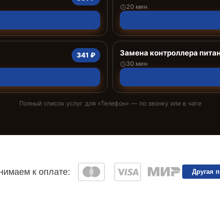
20 мин
Замена контроллера пита
341 ₽
30 мин
Полный список услуг для «
Телефон
» — по звонку или в чате
имаем к оплате:
Другая 