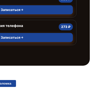
Записаться
ния телефона
273 ₽
Записаться
поломка