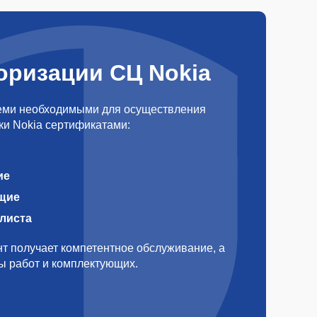
оризации СЦ Nokia
еми необходимыми для осуществления
ки Nokia сертификатами:
ие
щие
алиста
т получает компетентное обслуживание, а
ды работ и комплектующих.