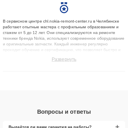
В сервисном центре chl.nokia-remont-center.ru в Челябинске
работают опытные мастера с профильным образованием и
стажем от 5 до 12 лет. Они специализируются на ремонте
техники бренда Nokia, используют современное оборудование
и оригинальные запчасти. Каждый инженер регулярно
проходит обучение и сертификацию, что позволяет быстро и
точноdiagnostikировать поломки и восстанавливать технику с
Развернуть
сохранением гарантии до 3 лет. Наши мастера решают
сложные случаи: от замены матриц и материнских плат до
ремонта после залития и восстановления данных. Благодаря
высокой квалификации и ответственному подходу клиенты
получают быстрый, качественный ремонт и понятные
объяснения по результатам диагностики.
Вопросы и ответы
+
Выдаётся ли вами гарантия на работы?