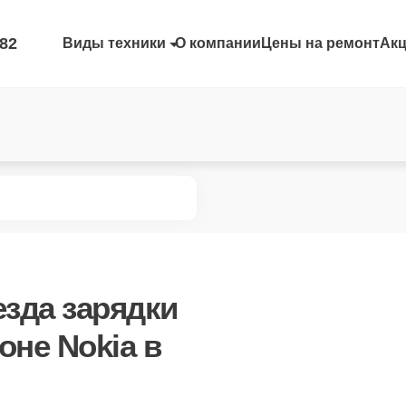
-82
Виды техники
О компании
Цены на ремонт
Ак
езда зарядки
оне Nokia в