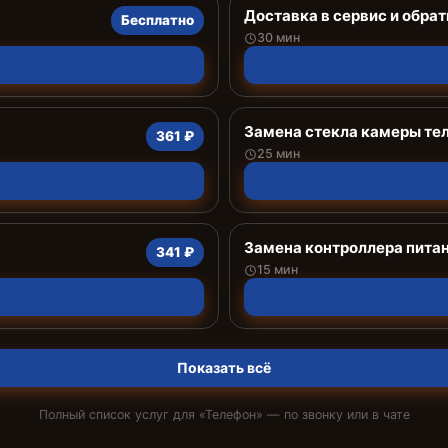
Доставка в сервис и обрат
Бесплатно
30 мин
Замена стекла камеры те
361 ₽
25 мин
Замена контроллера пита
341 ₽
15 мин
Показать всё
Полный список услуг для «
Телефон
» — по звонку или в чате